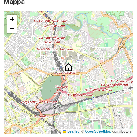
Mappa
+
−
Leaflet
|
©
OpenStreetMap
contributors