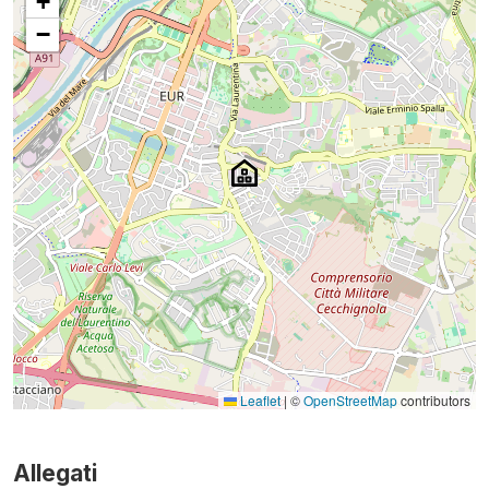
+
−
Leaflet
|
©
OpenStreetMap
contributors
Allegati