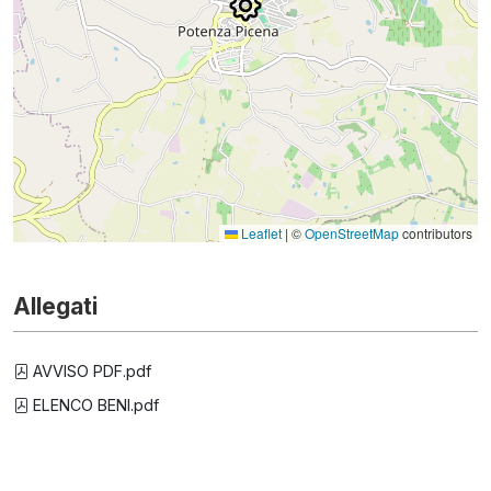
Leaflet
|
©
OpenStreetMap
contributors
Allegati
AVVISO PDF.pdf
ELENCO BENI.pdf