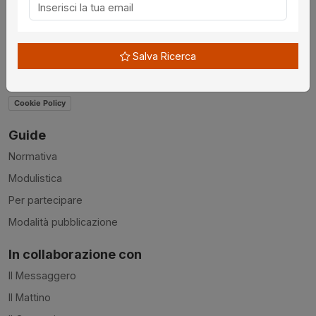
Contatti
Accessibilità
Salva Ricerca
Condizioni d'uso
Privacy Policy
Cookie Policy
Guide
Normativa
Modulistica
Per partecipare
Modalità pubblicazione
In collaborazione con
Il Messaggero
Il Mattino