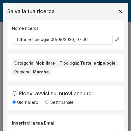
Salva la tua ricerca
Nome ricerca
Legalmente
Mobili
0
risultati
Ordina per
Cambia la ricerca
Categoria:
Mobiliare
Tipologia:
Tutte le tipologie
Regione:
Marche
Ricevi avvisi sui nuovi annunci
Utilità
Giornaliero
Settimanale
Chi siamo
Disclaimer
Inserisci la tua Email
News