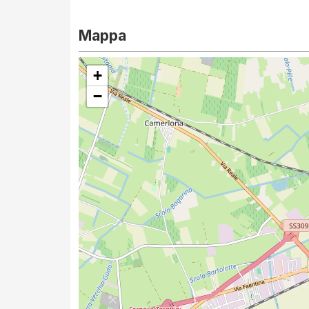
Mappa
+
−