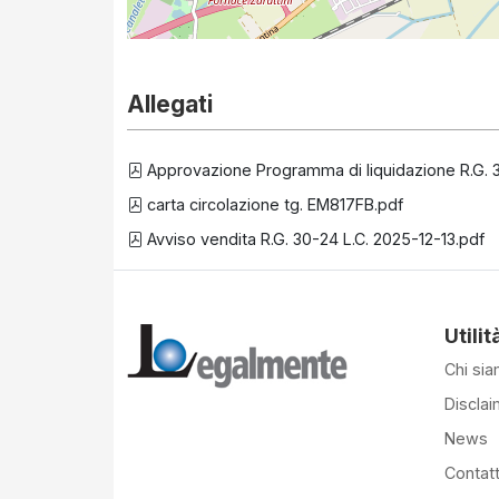
Allegati
Approvazione Programma di liquidazione R.G. 3
carta circolazione tg. EM817FB.pdf
Avviso vendita R.G. 30-24 L.C. 2025-12-13.pdf
Utilit
Chi si
Disclai
News
Contatt