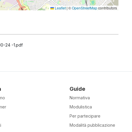
Leaflet
|
©
OpenStreetMap
contributors
0-24 -1.pdf
à
Guide
amo
Normativa
mer
Modulistica
Per partecipare
i
Modalità pubblicazione