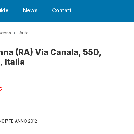
ide
News
Contatti
venna
Auto
nna (RA) Via Canala, 55D,
Italia
25
817FB ANNO 2012