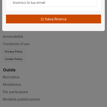
Chi siamo
Disclaimer
Salva Ricerca
News
Contatti
Accessibilità
Condizioni d'uso
Privacy Policy
Cookie Policy
Guide
Normativa
Modulistica
Per partecipare
Modalità pubblicazione