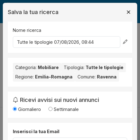
Salva la tua ricerca
Nome ricerca
Legalmente
Mobili
Ravenna
0
risultati
Ordina per
Nessun risultato per il Comune selezionato:
Ravenna
. Nessun
risultato per la Provincia selezionata:
Categoria:
Mobiliare
Tipologia:
Ravenna
Tutte le tipologie
.
Regione:
Emilia-Romagna
Comune:
Ravenna
Prova a modificare i parametri di ricerca:
Cambia la ricerca
Ricevi avvisi sui nuovi annunci
Giornaliero
Settimanale
Inserisci la tua Email
Utilità