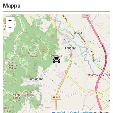
Mappa
+
−
Leaflet
|
©
OpenStreetMap
contributors