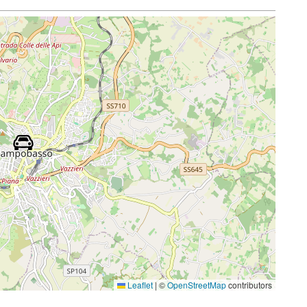
Leaflet
|
©
OpenStreetMap
contributors