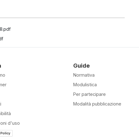
8.pdf
df
à
Guide
amo
Normativa
mer
Modulistica
Per partecipare
i
Modalità pubblicazione
bilità
ioni d'uso
 Policy