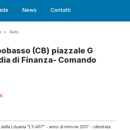
ide
News
Contatti
o
Auto
pobasso (CB) piazzale G
rdia di Finanza- Comando
26
della Lituania “LYJ417” - anno di imm.ne 2017 - cilindrata