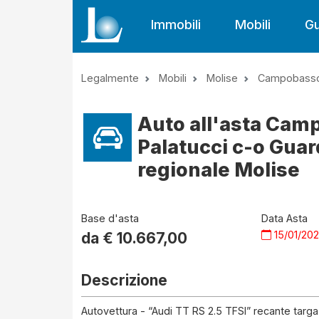
Immobili
Mobili
Gu
Legalmente
Mobili
Molise
Campobass
Auto all'asta Cam
Palatucci c-o Gua
regionale Molise
Base d'asta
Data Asta
15/01/20
da €
10.667,00
Descrizione
Autovettura - “Audi TT RS 2.5 TFSI” recante targa 