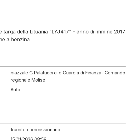
 targa della Lituania “LYJ417” - anno di imm.ne 2017
one a benzina
piazzale G Palatucci c-o Guardia di Finanza- Comando
regionale Molise
Auto
tramite commissionario
15/01/2026 08:59