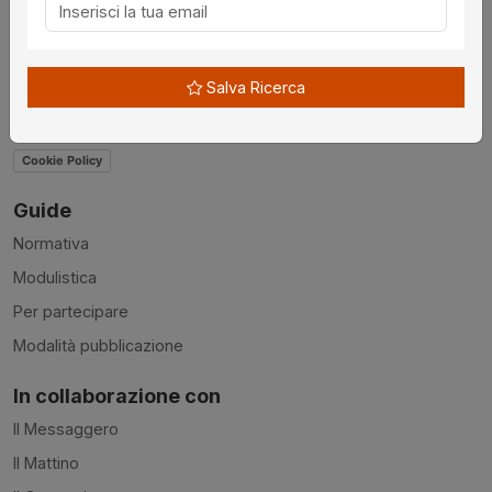
Contatti
Accessibilità
Salva Ricerca
Condizioni d'uso
Privacy Policy
Cookie Policy
Guide
Normativa
Modulistica
Per partecipare
Modalità pubblicazione
In collaborazione con
Il Messaggero
Il Mattino