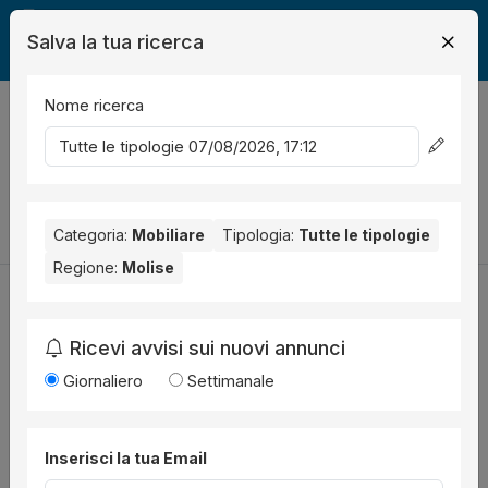
Salva la tua ricerca
Nome ricerca
Legalmente
Mobili
0
risultati
Ordina per
Cambia la ricerca
Categoria:
Mobiliare
Tipologia:
Tutte le tipologie
Regione:
Molise
Ricevi avvisi sui nuovi annunci
Utilità
Giornaliero
Settimanale
Chi siamo
Disclaimer
Inserisci la tua Email
News