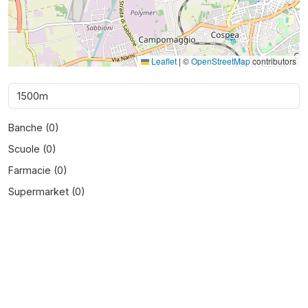
Leaflet
|
©
OpenStreetMap
contributors
Banche (
0
)
Scuole (
0
)
Farmacie (
0
)
Supermarket (
0
)