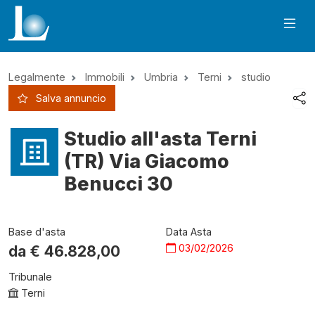
Legalmente
Immobili
Umbria
Terni
studio
Salva annuncio
Studio all'asta Terni
(TR) Via Giacomo
Benucci 30
Base d'asta
Data Asta
03/02/2026
da €
46.828,00
Tribunale
Terni