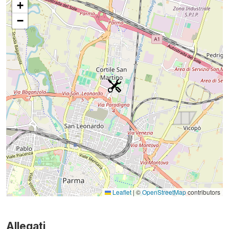
+
−
Leaflet
|
©
OpenStreetMap
contributors
Allegati