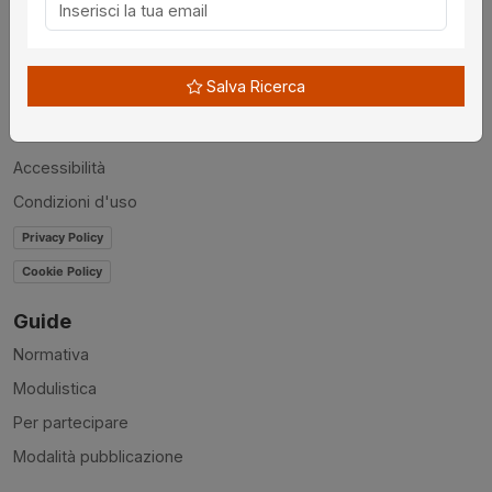
Chi siamo
Disclaimer
Salva Ricerca
News
Contatti
Accessibilità
Condizioni d'uso
Privacy Policy
Cookie Policy
Guide
Normativa
Modulistica
Per partecipare
Modalità pubblicazione