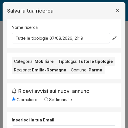
Salva la tua ricerca
Nome ricerca
Legalmente
Mobili
Parma
0
risultati
Ordina per
Nessun risultato per il Comune selezionato:
Parma
. Nessun
risultato per la Provincia selezionata:
Categoria:
Mobiliare
Tipologia:
Parma
Tutte le tipologie
.
Regione:
Emilia-Romagna
Comune:
Parma
Prova a modificare i parametri di ricerca:
Cambia la ricerca
Ricevi avvisi sui nuovi annunci
Giornaliero
Settimanale
Inserisci la tua Email
Utilità