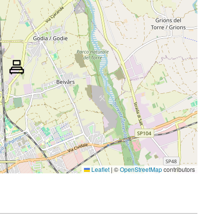
Leaflet
|
©
OpenStreetMap
contributors