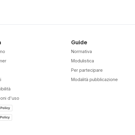
à
Guide
amo
Normativa
mer
Modulistica
Per partecipare
i
Modalità pubblicazione
bilità
ioni d'uso
 Policy
Policy