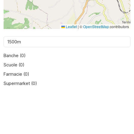
Leaflet
|
©
OpenStreetMap
contributors
Banche (
0
)
Scuole (
0
)
Farmacie (
0
)
Supermarket (
0
)