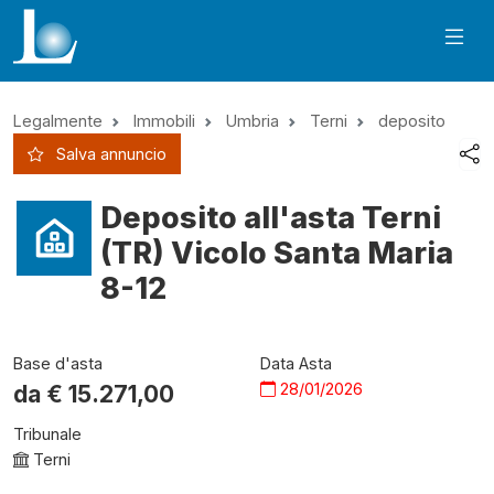
Legalmente
Immobili
Umbria
Terni
deposito
Salva annuncio
Deposito all'asta Terni
(TR) Vicolo Santa Maria
8-12
Base d'asta
Data Asta
28/01/2026
da €
15.271,00
Tribunale
Terni