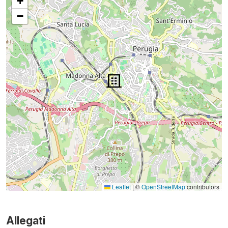
+
−
Leaflet
|
©
OpenStreetMap
contributors
Allegati