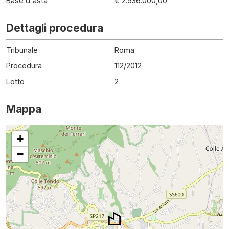
Base d'asta
€ 2.536.000,00
Dettagli procedura
Tribunale
Roma
Procedura
112
/
2012
Lotto
2
Mappa
+
−