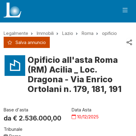
Legalmente
Immobili
Lazio
Roma
opificio
Salva annuncio
Opificio all'asta Roma
(RM) Acilia _ Loc.
Dragona - Via Enrico
Ortolani n. 179, 181, 191
Base d'asta
Data Asta
10/12/2025
da €
2.536.000,00
Tribunale