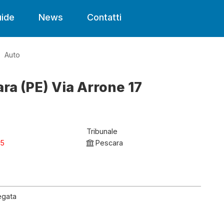
ide
News
Contatti
Auto
ara (PE) Via Arrone 17
Tribunale
25
Pescara
egata