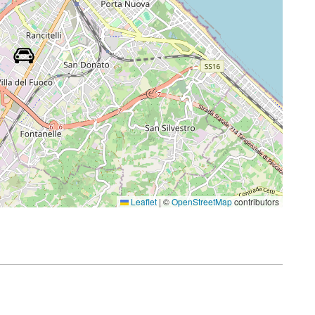
Leaflet
|
©
OpenStreetMap
contributors