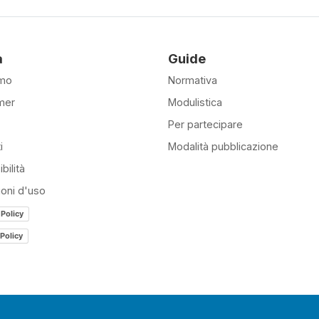
à
Guide
amo
Normativa
mer
Modulistica
Per partecipare
i
Modalità pubblicazione
bilità
ioni d'uso
 Policy
Policy