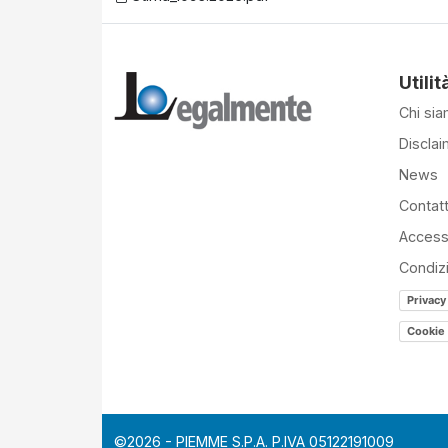
Utilit
Chi si
Disclai
News
Contatt
Accessi
Condiz
Privacy
Cookie 
©2026 - PIEMME S.P.A. P.IVA 05122191009