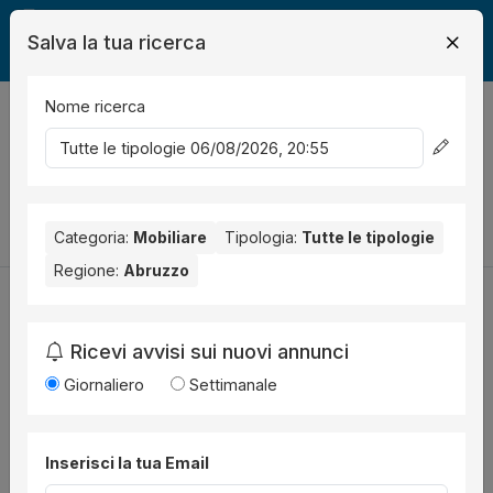
Salva la tua ricerca
Nome ricerca
Legalmente
Mobili
0
risultati
Ordina per
Cambia la ricerca
Categoria:
Mobiliare
Tipologia:
Tutte le tipologie
Regione:
Abruzzo
Ricevi avvisi sui nuovi annunci
Utilità
Giornaliero
Settimanale
Chi siamo
Disclaimer
Inserisci la tua Email
News