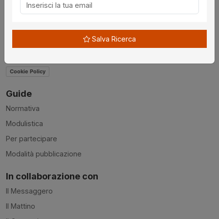
Contatti
Accessibilità
Salva Ricerca
Condizioni d'uso
Privacy Policy
Cookie Policy
Guide
Normativa
Modulistica
Per partecipare
Modalità pubblicazione
In collaborazione con
Il Messaggero
Il Mattino