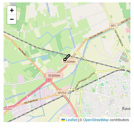
+
−
Leaflet
|
©
OpenStreetMap
contributors