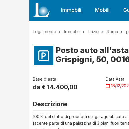
Immobili
Mobili
Gu
Legalmente
Immobili
Lazio
Roma
p
Posto auto all'ast
Grispigni, 50, 001
Base d'asta
Data Asta
18/12/20
da €
14.400,00
Descrizione
100% del diritto di proprietà su: garage ubicato a 
facente parte di una palazzina di 3 piani fuori te