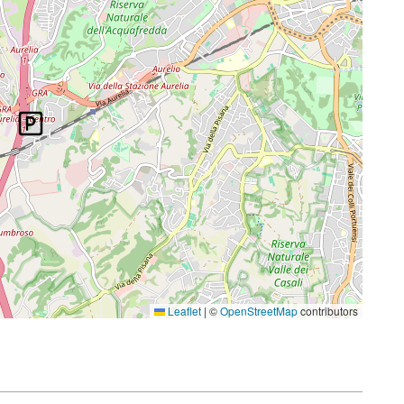
Leaflet
|
©
OpenStreetMap
contributors