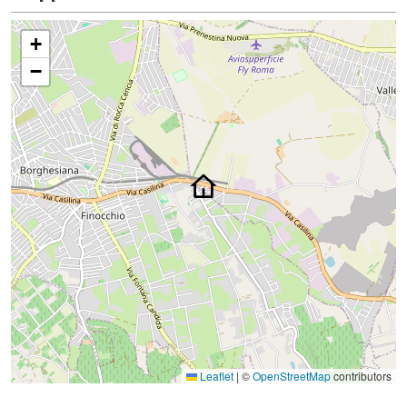
+
−
Leaflet
|
©
OpenStreetMap
contributors