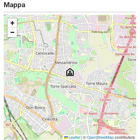
Mappa
+
−
Leaflet
|
©
OpenStreetMap
contributors