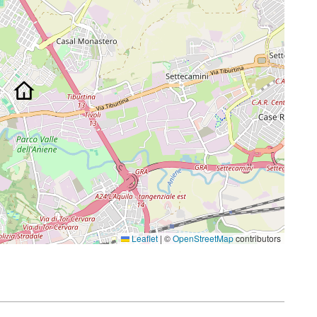
Leaflet
|
©
OpenStreetMap
contributors