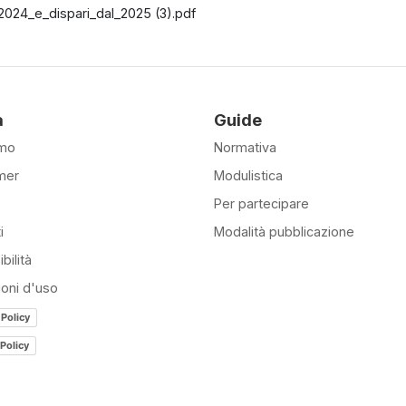
2024_e_dispari_dal_2025 (3).pdf
à
Guide
amo
Normativa
mer
Modulistica
Per partecipare
i
Modalità pubblicazione
bilità
ioni d'uso
 Policy
Policy