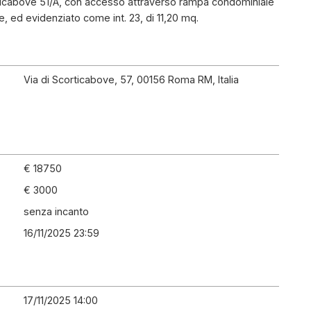
orticabove 51/A, con accesso attraverso rampa condominiale
e, ed evidenziato come int. 23, di 11,20 mq.
Via di Scorticabove, 57, 00156 Roma RM, Italia
€ 18750
€ 3000
senza incanto
16/11/2025 23:59
17/11/2025 14:00