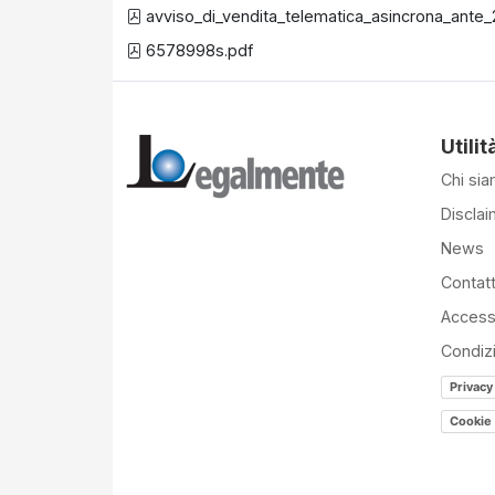
avviso_di_vendita_telematica_asincrona_ante_
6578998s.pdf
Utilit
Chi si
Disclai
News
Contatt
Accessi
Condiz
Privacy
Cookie 