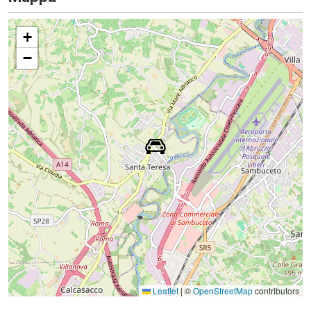
+
−
Leaflet
|
©
OpenStreetMap
contributors