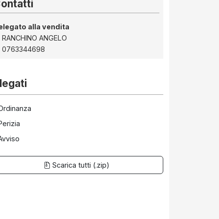
ontatti
elegato alla vendita
RANCHINO ANGELO
0763344698
legati
rdinanza
erizia
vviso
Scarica tutti (.zip)