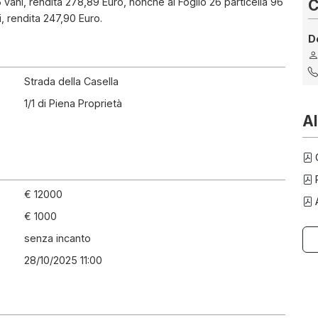
 vani, rendita 278,89 Euro, nonché al Foglio 26 particella 96
C
, rendita 247,90 Euro.
D
Strada della Casella
1/1 di Piena Proprietà
Al
O
P
€ 12000
A
€ 1000
senza incanto
28/10/2025 11:00