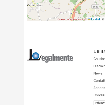
Leaflet
|
©
Utilit
Chi si
Disclai
News
Contatt
Accessi
Condiz
Privacy