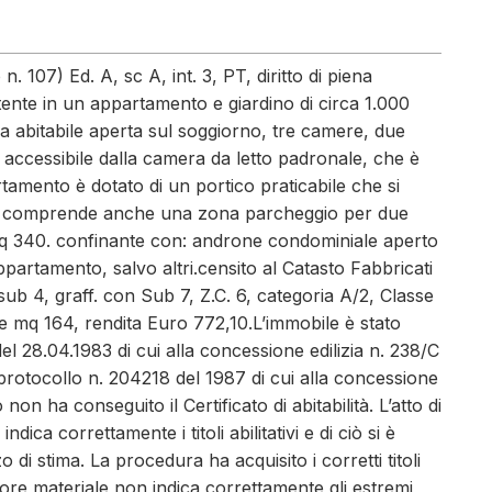
 107) Ed. A, sc A, int. 3, PT, diritto di piena
ente in un appartamento e giardino di circa 1.000
 abitabile aperta sul soggiorno, tre camere, due
e accessibile dalla camera da letto padronale, che è
amento è dotato di un portico praticabile che si
rdino comprende anche una zona parcheggio per due
mq 340. confinante con: androne condominiale aperto
partamento, salvo altri.censito al Catasto Fabbricati
sub 4, graff. con Sub 7, Z.C. 6, categoria A/2, Classe
ale mq 164, rendita Euro 772,10.L’immobile è stato
el 28.04.1983 di cui alla concessione edilizia n. 238/C
rotocollo n. 204218 del 1987 di cui alla concessione
non ha conseguito il Certificato di abitabilità. L’atto di
ca correttamente i titoli abilitativi e di ciò si è
di stima. La procedura ha acquisito i corretti titoli
rrore materiale non indica correttamente gli estremi