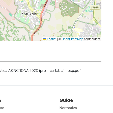
Leaflet
|
©
OpenStreetMap
contributors
atica ASINCRONA 2023 (pre - cartabia) I esp.pdf
à
Guide
amo
Normativa