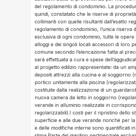
del regolamento di condominio. La procedura
quindi, constatato che le riserve di proprie
collimanti con quelle risultanti dall’esatto 
regolamento di condominio, l’unica riserva 
esclusiva di ogni condominio, tutte le opere 
alloggi e dei singoli locali accessori di loro
comune secondo l’elencazione fatta al preced
sarà effettuata a cura e spese dell’aggiudicat
al progetto edilizio rappresentate: da un a
depositi attrezzi alla cucina e al soggiorno (
portico unitamente alla piscina (regolarizza
costituite dalla realizzazione di un guardaro
nuova camera da letto in soggiorno (regolariz
verande in alluminio realizzate in corrispon
regolarizzabili).I costi per il ripristino dello
superficie e alle due verande nonché per la 
e delle modifiche interne sono quantificati i
stima.Parte del giardino pertinenziale esclusi