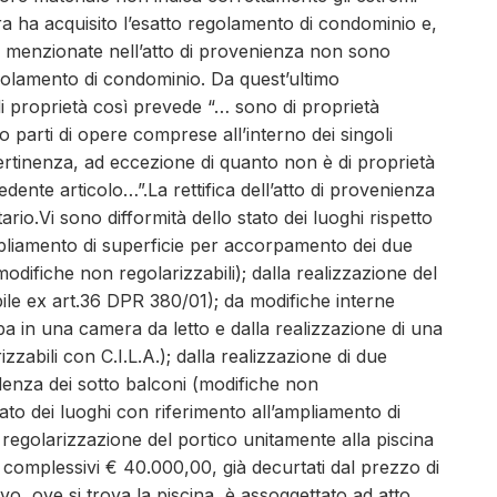
 ha acquisito l’esatto regolamento di condominio e,
tà menzionate nell’atto di provenienza non sono
regolamento di condominio. Da quest’ultimo
di proprietà così prevede “… sono di proprietà
o parti di opere comprese all’interno dei singoli
 pertinenza, ad eccezione di quanto non è di proprietà
ente articolo…”.La rettifica dell’atto di provenienza
ario.Vi sono difformità dello stato dei luoghi rispetto
mpliamento di superficie per accorpamento dei due
modifiche non regolarizzabili); dalla realizzazione del
bile ex art.36 DPR 380/01); da modifiche interne
ba in una camera da letto e dalla realizzazione di una
zabili con C.I.L.A.); dalla realizzazione di due
denza dei sotto balconi (modifiche non
 stato dei luoghi con riferimento all’ampliamento di
regolarizzazione del portico unitamente alla piscina
n complessivi € 40.000,00, già decurtati dal prezzo di
vo, ove si trova la piscina, è assoggettato ad atto