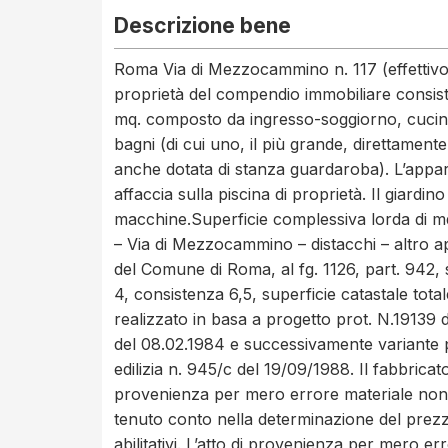
Descrizione bene
Roma Via di Mezzocammino n. 117 (effettivo n.
proprietà del compendio immobiliare consist
mq. composto da ingresso-soggiorno, cucina
bagni (di cui uno, il più grande, direttament
anche dotata di stanza guardaroba). L’appart
affaccia sulla piscina di proprietà. Il gia
macchine.Superficie complessiva lorda di 
– Via di Mezzocammino – distacchi – altro ap
del Comune di Roma, al fg. 1126, part. 942, 
4, consistenza 6,5, superficie catastale tot
realizzato in basa a progetto prot. N.19139 d
del 08.02.1984 e successivamente variante p
edilizia n. 945/c del 19/09/1988. Il fabbricato 
provenienza per mero errore materiale non indi
tenuto conto nella determinazione del prezzo 
abilitativi. L’atto di provenienza per mero e