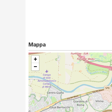
Mappa
+
−