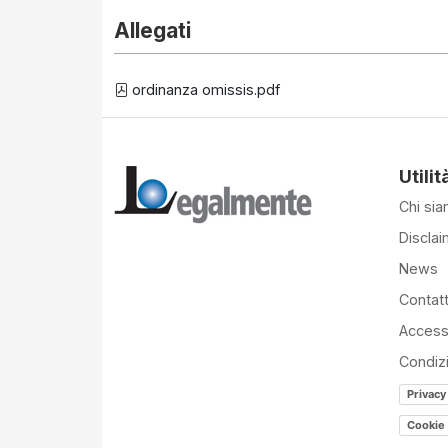
Allegati
ordinanza omissis.pdf
Utilit
Chi si
Disclai
News
Contatt
Accessi
Condiz
Privacy
Cookie 