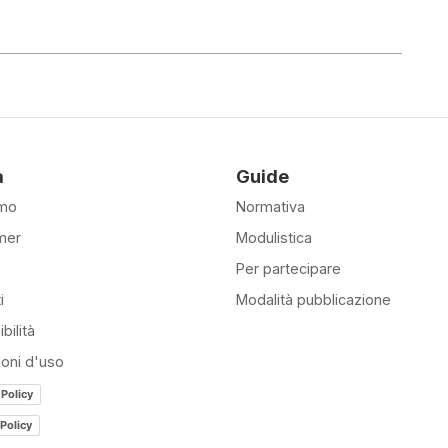
à
Guide
amo
Normativa
mer
Modulistica
Per partecipare
i
Modalità pubblicazione
bilità
ioni d'uso
 Policy
Policy