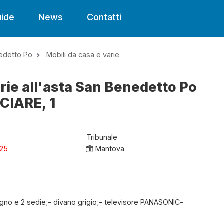
ide
News
Contatti
edetto Po
Mobili da casa e varie
arie all'asta San Benedetto Po
IARE, 1
Tribunale
025
Mantova
legno e 2 sedie;- divano grigio;- televisore PANASONIC-