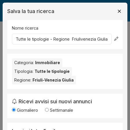
Salva la tua ricerca
Nome ricerca
Legalmente
Immobili
1
risultati
Ordina per
Categoria:
Immobiliare
Tipologia:
Tutte le tipologie
Regione:
Friuli-Venezia Giulia
Ricevi avvisi sui nuovi annunci
Giornaliero
Settimanale
Immobile
all'asta a San Canzian d'Isonzo Via
Grado, 16, 34075 San Canzian d'Isonzo GO,