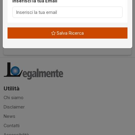
Inserisci la tua Email
Italia ,
Procedura 100 2024, Lotto 1
€ 432.421,87
da
04/09/2026
Salva Ricerca
Gorizia
senza incanto
Utilità
Chi siamo
Disclaimer
News
Contatti
Accessibilità