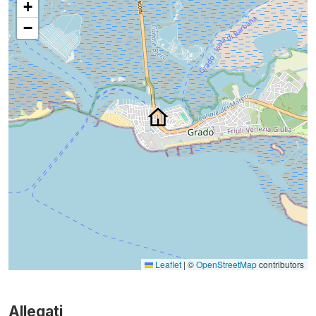
+
−
Leaflet
|
©
OpenStreetMap
contributors
Allegati