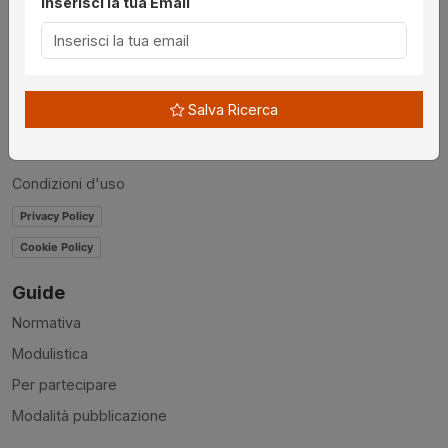
Inserisci la tua Email
Chi siamo
Disclaimer
News
Salva Ricerca
Contatti
Accessibilità
Condizioni d'uso
Privacy Policy
Cookie Policy
Guide
Normativa
Modulistica
Per partecipare
Modalità pubblicazione