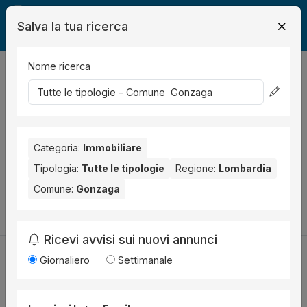
Salva la tua ricerca
Nome ricerca
Legalmente
Immobili
Gonzaga
0
risultati
Ordina per
Nessun risultato per il Comune selezionato:
Gonzaga
. Nessun
risultato per la Provincia selezionata:
Categoria:
Immobiliare
Mantova
.
Tipologia:
Tutte le tipologie
Regione:
Lombardia
Prova a modificare i parametri di ricerca:
Comune:
Gonzaga
Cambia la ricerca
Ricevi avvisi sui nuovi annunci
Giornaliero
Settimanale
Utilità