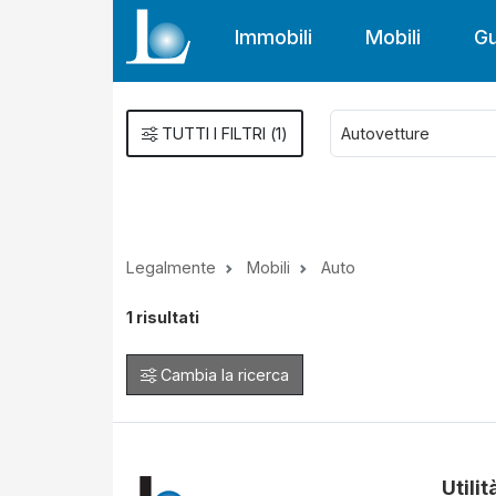
Immobili
Mobili
Gu
TUTTI I FILTRI
(
1
)
Legalmente
Mobili
Auto
1
risultati
Cambia la ricerca
Utilit