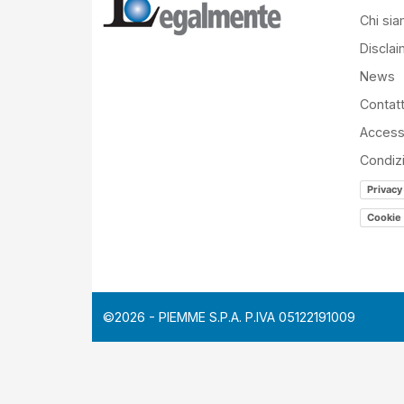
Chi si
Disclai
News
Contatt
Accessi
Condiz
Privacy
Cookie 
©2026 - PIEMME S.P.A. P.IVA 05122191009