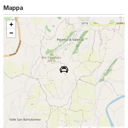
Mappa
+
−