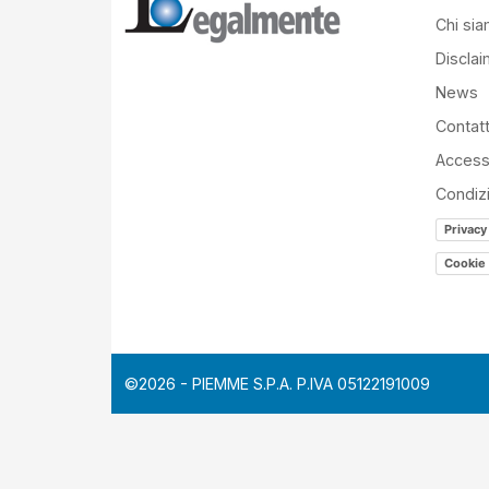
Chi si
Disclai
News
Contatt
Accessi
Condiz
Privacy
Cookie 
©2026 - PIEMME S.P.A. P.IVA 05122191009