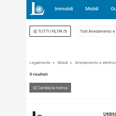
Immobili
Mobili
Gu
TUTTI I FILTRI
(
1
)
Legalmente
Mobili
Arredamento e elettro
0
risultati
Cambia la ricerca
Utilit