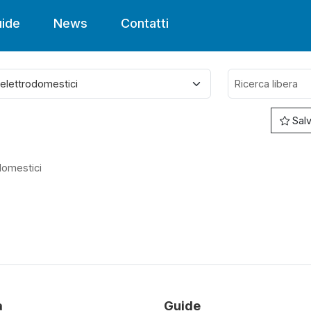
ide
News
Contatti
Salv
domestici
à
Guide