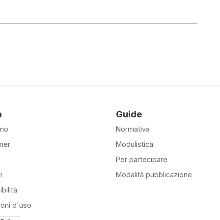
à
Guide
amo
Normativa
mer
Modulistica
Per partecipare
i
Modalità pubblicazione
bilità
ioni d'uso