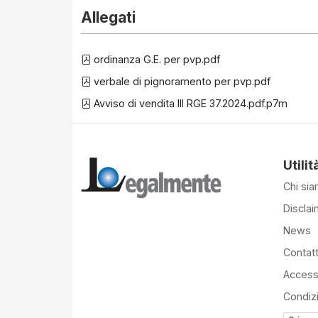
Allegati
ordinanza G.E. per pvp.pdf
verbale di pignoramento per pvp.pdf
Avviso di vendita III RGE 37.2024.pdf.p7m
Utilit
Chi si
Disclai
News
Contatt
Accessi
Condiz