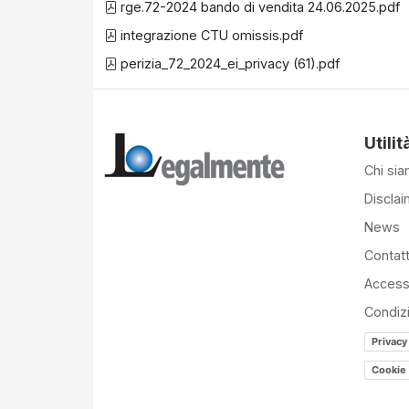
rge.72-2024 bando di vendita 24.06.2025.pdf
integrazione CTU omissis.pdf
perizia_72_2024_ei_privacy (61).pdf
Utilit
Chi si
Disclai
News
Contatt
Accessi
Condiz
Privacy
Cookie 