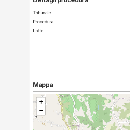
Dettagli procedura
Tribunale
Procedura
Lotto
Mappa
+
−