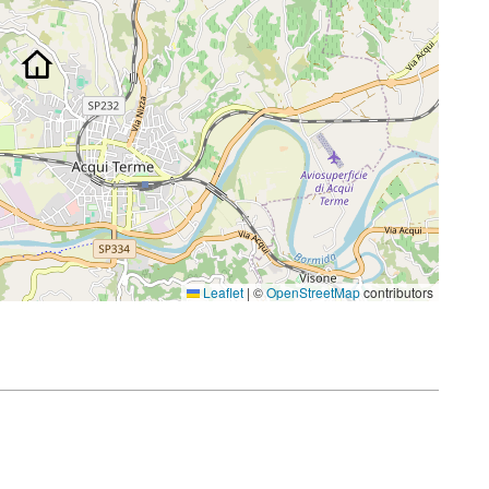
Leaflet
|
©
OpenStreetMap
contributors