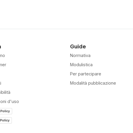
à
Guide
amo
Normativa
mer
Modulistica
Per partecipare
i
Modalità pubblicazione
bilità
ioni d'uso
 Policy
Policy