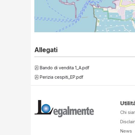
Allegati
Bando di vendita 1_A.pdf
Perizia cespiti_EP.pdf
Utilit
Chi si
Disclai
News