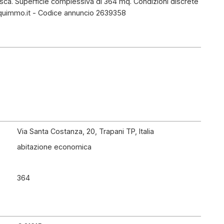
sca. Superficie complessiva di 364 mq. Condizioni discrete
w.quimmo.it - Codice annuncio 2639358
Via Santa Costanza, 20, Trapani TP, Italia
abitazione economica
364