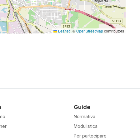
Leaflet
|
©
OpenStreetMap
contributors
à
Guide
amo
Normativa
mer
Modulistica
Per partecipare