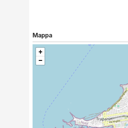
Mappa
+
−