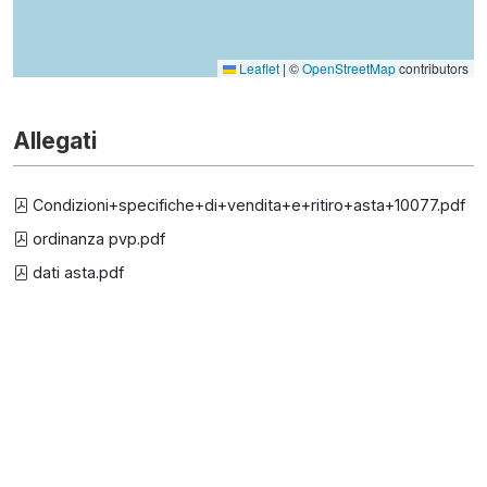
Leaflet
|
©
OpenStreetMap
contributors
Allegati
Condizioni+specifiche+di+vendita+e+ritiro+asta+10077.pdf
ordinanza pvp.pdf
dati asta.pdf