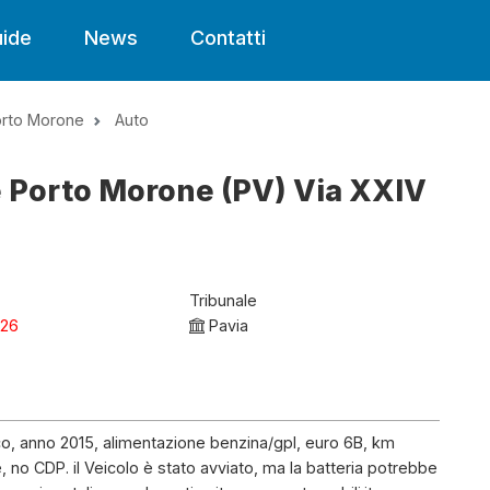
ide
News
Contatti
orto Morone
Auto
e Porto Morone (PV) Via XXIV
Tribunale
026
Pavia
o, anno 2015, alimentazione benzina/gpl, euro 6B, km
e, no CDP. il Veicolo è stato avviato, ma la batteria potrebbe