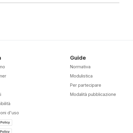
à
Guide
amo
Normativa
mer
Modulistica
Per partecipare
i
Modalità pubblicazione
bilità
ioni d'uso
 Policy
Policy