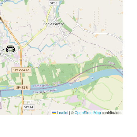
Leaflet
|
©
OpenStreetMap
contributors