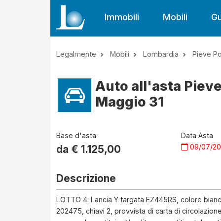
Immobili
Mobili
Gu
Legalmente
Mobili
Lombardia
Pieve P
Auto all'asta Piev
Maggio 31
Base d'asta
Data Asta
09/07/2
da €
1.125,00
Descrizione
LOTTO 4: Lancia Y targata EZ445RS, colore bianc
202475, chiavi 2, provvista di carta di circolazion