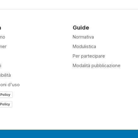
à
Guide
amo
Normativa
mer
Modulistica
Per partecipare
i
Modalità pubblicazione
bilità
ioni d'uso
 Policy
Policy