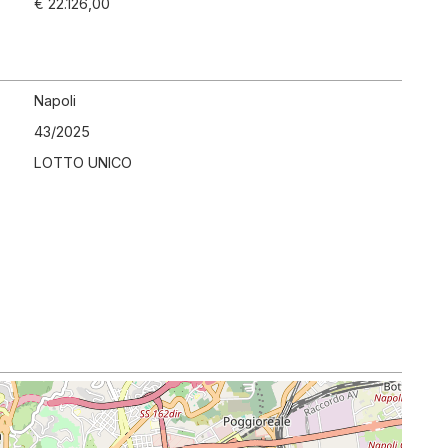
€ 22.126,00
Napoli
43
/
2025
LOTTO UNICO