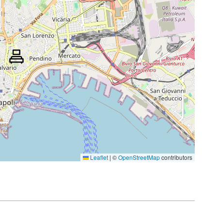
Leaflet
|
©
OpenStreetMap
contributors