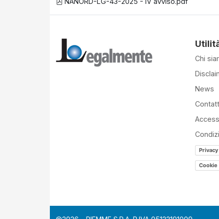
NANORD-LG-43-2025 - IV avviso.pdf
Utilit
Chi si
Disclai
News
Contatt
Accessi
Condiz
Privacy
Cookie 