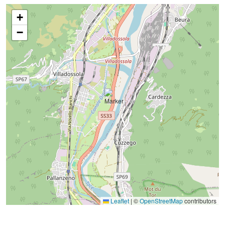
+
−
Leaflet
|
©
OpenStreetMap
contributors