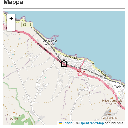
Mappa
+
−
Leaflet
|
©
OpenStreetMap
contributors