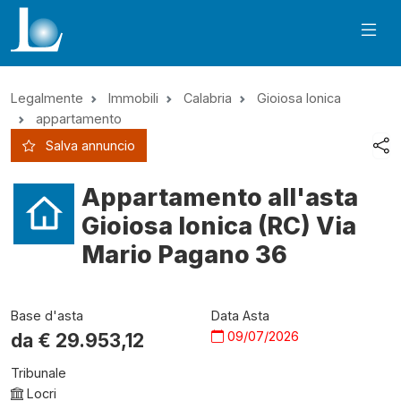
Legalmente
Immobili
Calabria
Gioiosa Ionica
appartamento
Salva annuncio
Appartamento all'asta
Gioiosa Ionica (RC) Via
Mario Pagano 36
Base d'asta
Data Asta
09/07/2026
da €
29.953,12
Tribunale
Locri