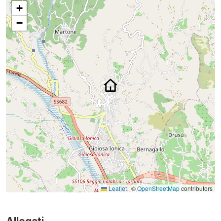
+
−
Leaflet
|
©
OpenStreetMap
contributors