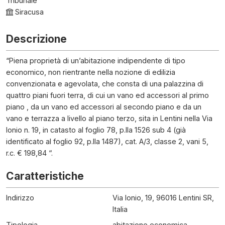
Tribunale
Siracusa
Descrizione
“Piena proprietà di un’abitazione indipendente di tipo
economico, non rientrante nella nozione di edilizia
convenzionata e agevolata, che consta di una palazzina di
quattro piani fuori terra, di cui un vano ed accessori al primo
piano , da un vano ed accessori al secondo piano e da un
vano e terrazza a livello al piano terzo, sita in Lentini nella Via
Ionio n. 19, in catasto al foglio 78, p.lla 1526 sub 4 (già
identificato al foglio 92, p.lla 1487), cat. A/3, classe 2, vani 5,
r.c. € 198,84 “.
Caratteristiche
Indirizzo
Via Ionio, 19, 96016 Lentini SR,
Italia
Tipologia
abitazione economica