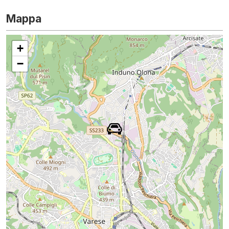
Mappa
+
−