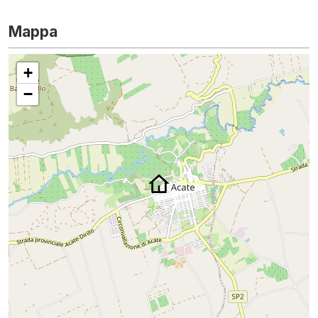
Mappa
+
−