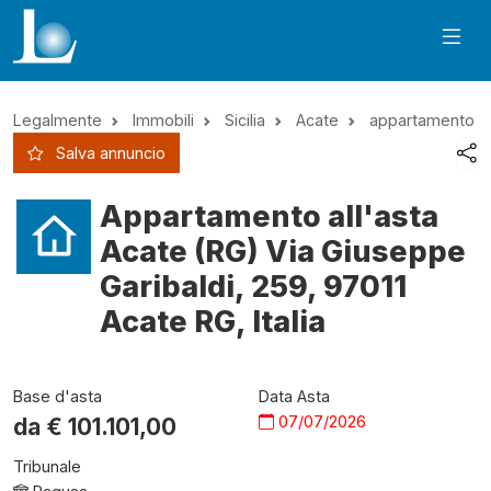
Legalmente
Immobili
Sicilia
Acate
appartamento
Salva annuncio
Appartamento all'asta
Acate (RG) Via Giuseppe
Garibaldi, 259, 97011
Acate RG, Italia
Base d'asta
Data Asta
07/07/2026
da €
101.101,00
Tribunale