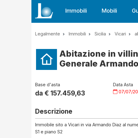
Immobili
Mobili
Gu
Legalmente
Immobili
Sicilia
Vicari
a
Abitazione in villin
Generale Armando D
Base d'asta
Data Asta
07/07/2
da €
157.459,63
Descrizione
Immobile sito a Vicari in via Armando Diaz al num
S1 e piano S2