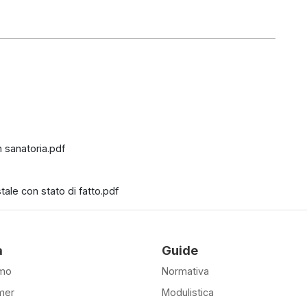
 sanatoria.pdf
ale con stato di fatto.pdf
à
Guide
amo
Normativa
mer
Modulistica