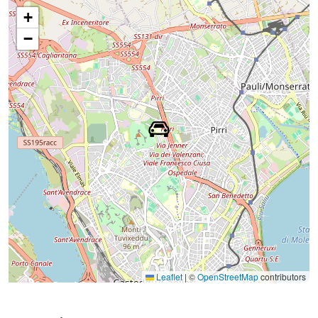
+
−
Leaflet
|
©
OpenStreetMap
contributors