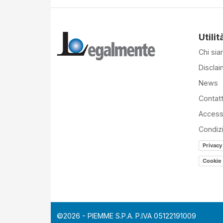
Utilit
Chi si
Disclai
News
Contatt
Accessi
Condiz
Privacy
Cookie 
©2026 - PIEMME S.P.A. P.IVA 05122191009