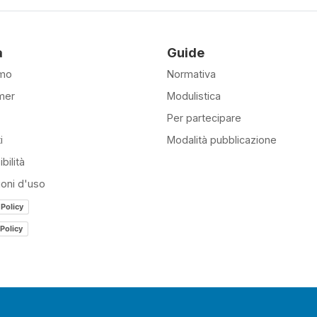
à
Guide
amo
Normativa
mer
Modulistica
Per partecipare
i
Modalità pubblicazione
bilità
ioni d'uso
 Policy
Policy