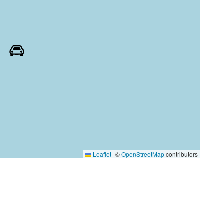
Leaflet
|
©
OpenStreetMap
contributors