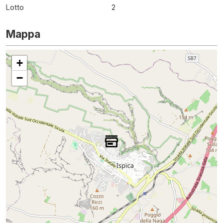
Lotto
2
Mappa
+
−