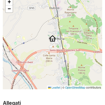
+
−
Leaflet
|
©
OpenStreetMap
contributors
Allegati